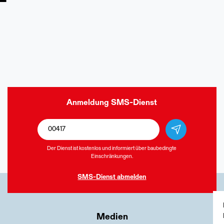
Anmeldung
SMS-Dienst
Der Dienst ist kostenlos und informiert über baubedingte
Einschränkungen.
SMS-Dienst
abmelden
Medien