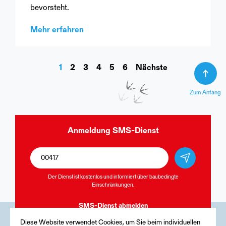
bevorsteht.
Mehr erfahren
1
2
3
4
5
6
Nächste
Zum Anfang
Anmeldung
SMS-Dienst
Der Dienst ist kostenlos und informiert über baubedingte
Einschränkungen.
SMS-Dienst
abmelden
Diese Website verwendet Cookies, um Sie beim individuellen