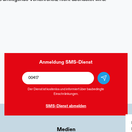
Anmeldung
SMS-Dienst
Der Dienst ist kostenlos und informiert über baubedingte
Einschränkungen.
SMS-Dienst
abmelden
Medien