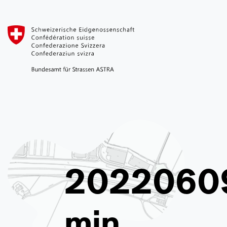
2022060
min