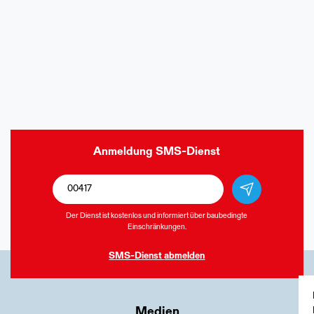
Anmeldung
SMS-Dienst
Der Dienst ist kostenlos und informiert über baubedingte
Einschränkungen.
SMS-Dienst
abmelden
Medien