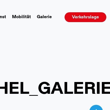
nst
Mobilität
Galerie
Verkehrslage
EL_GALERIE