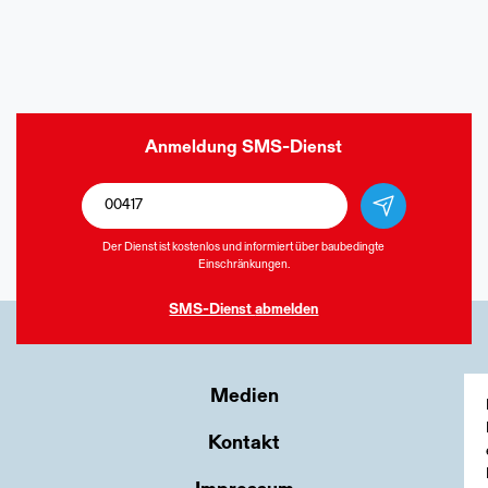
Anmeldung
SMS-Dienst
Der Dienst ist kostenlos und informiert über baubedingte
Einschränkungen.
SMS-Dienst
abmelden
Medien
Kontakt