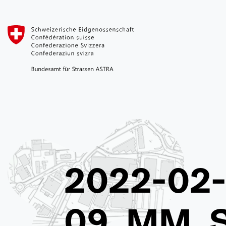
2022-02
09_MM_S