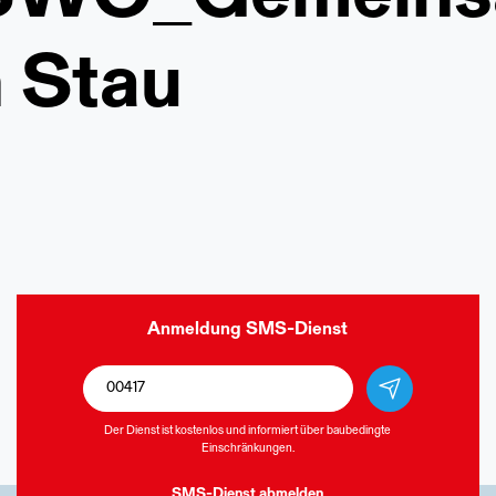
 Stau
Anmeldung
SMS-Dienst
Der Dienst ist kostenlos und informiert über baubedingte
Einschränkungen.
SMS-Dienst
abmelden