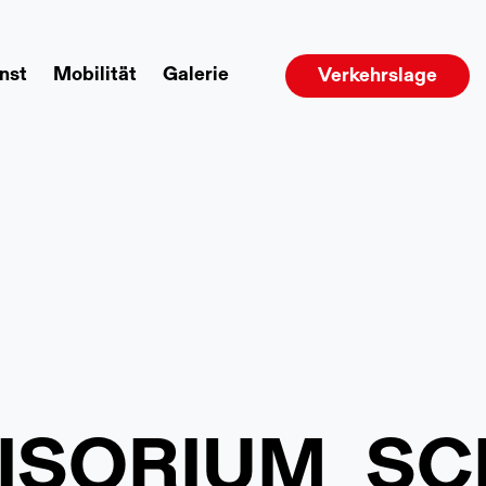
nst
Mobilität
Galerie
Verkehrslage
ISORIUM_SC