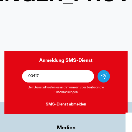
Anmeldung
SMS-Dienst
Der Dienst ist kostenlos und informiert über baubedingte
Einschränkungen.
SMS-Dienst
abmelden
Medien