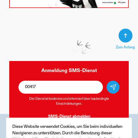
Zum Anfang
Anmeldung
SMS-Dienst
Der Dienst ist kostenlos und informiert über baubedingte
Einschränkungen.
SMS-Dienst
abmelden
Diese Website verwendet Cookies, um Sie beim individuellen
Navigieren zu unterstützen. Durch die Benutzung dieser
Medien