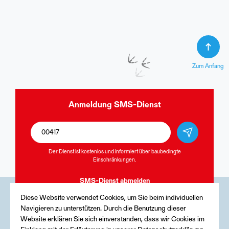
Zum Anfang
Anmeldung
SMS-Dienst
Der Dienst ist kostenlos und informiert über baubedingte
Einschränkungen.
SMS-Dienst
abmelden
Diese Website verwendet Cookies, um Sie beim individuellen
Navigieren zu unterstützen. Durch die Benutzung dieser
Medien
Website erklären Sie sich einverstanden, dass wir Cookies im