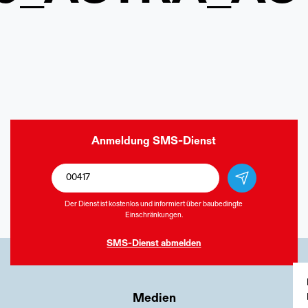
Anmeldung
SMS-Dienst
Der Dienst ist kostenlos und informiert über baubedingte
Einschränkungen.
SMS-Dienst
abmelden
Medien