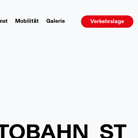
nst
Mobilität
Galerie
Verkehrslage
UTOBAHN_ST